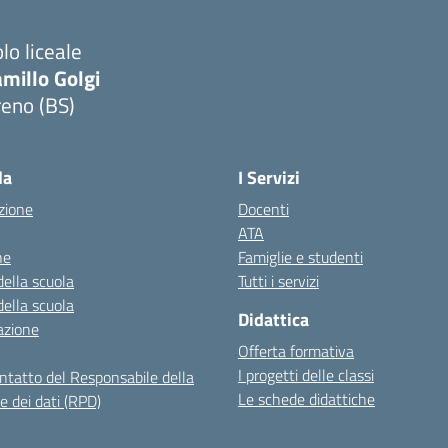
lo liceale
millo Golgi
reno (BS)
Visita la pagina iniziale della scuola
la
I Servizi
zione
Docenti
ATA
ne
Famiglie e studenti
della scuola
Tutti i servizi
della scuola
Didattica
azione
Offerta formativa
I progetti delle classi
ontatto del Responsabile della
Le schede didattiche
e dei dati (RPD)