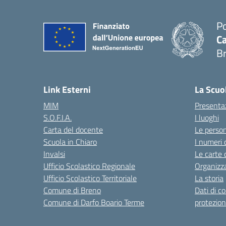
Po
Ca
B
— 
Link Esterni
La Scuo
MIM
Presenta
S.O.F.I.A.
I luoghi
Carta del docente
Le perso
Scuola in Chiaro
I numeri 
Invalsi
Le carte 
Ufficio Scolastico Regionale
Organizz
Ufficio Scolastico Territoriale
La storia
Comune di Breno
Dati di c
Comune di Darfo Boario Terme
protezion