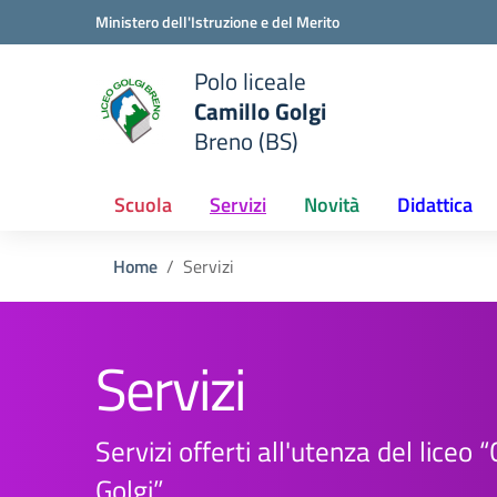
Vai ai contenuti
Vai al menu di navigazione
Vai al footer
Ministero dell'Istruzione e del Merito
Polo liceale
Camillo Golgi
e della scuola
Breno (BS)
— Visita la pagina iniziale del
Scuola
Servizi
Novità
Didattica
Home
Servizi
Servizi
Servizi offerti all'utenza del liceo 
Golgi”