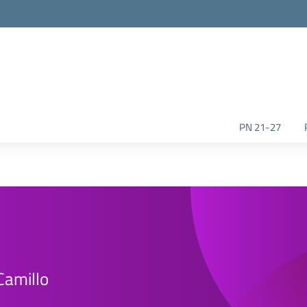
la scuola
PN 21-27
“Camillo