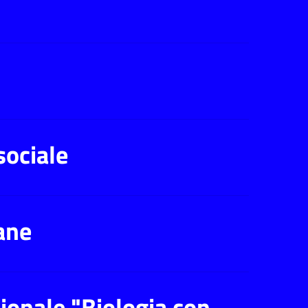
sociale
ane
ionale "Biologia con