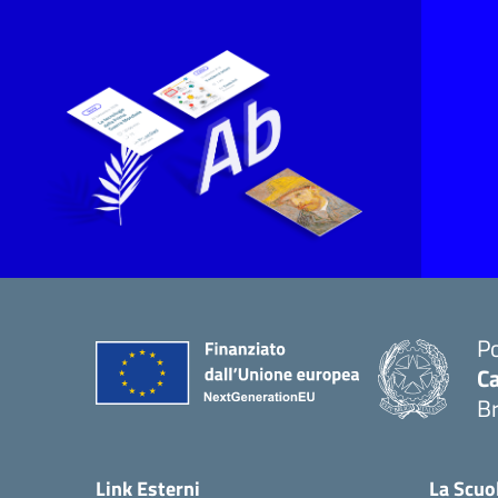
Po
Ca
B
— 
Link Esterni
La Scuo