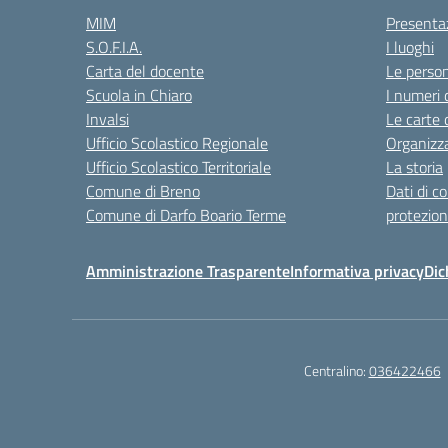
MIM
Presenta
S.O.F.I.A.
I luoghi
Carta del docente
Le perso
Scuola in Chiaro
I numeri 
Invalsi
Le carte 
Ufficio Scolastico Regionale
Organizz
Ufficio Scolastico Territoriale
La storia
Comune di Breno
Dati di c
Comune di Darfo Boario Terme
protezion
Amministrazione Trasparente
Informativa privacy
Dic
Centralino:
036422466