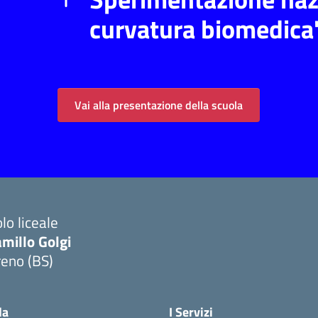
curvatura biomedica
Vai alla presentazione della scuola
lo liceale
millo Golgi
reno (BS)
Visita la pagina iniziale della scuola
la
I Servizi