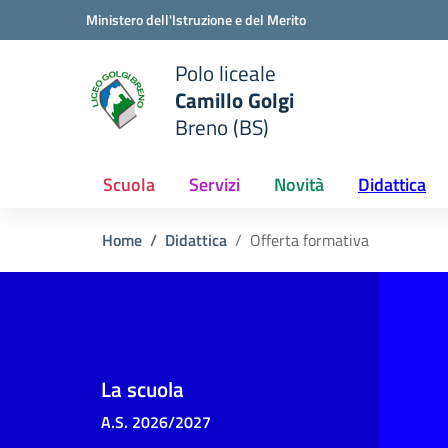
Vai ai contenuti
Vai al menu di navigazione
Vai al footer
Ministero dell'Istruzione e del Merito
Polo liceale
Camillo Golgi
e della scuola
Breno (BS)
— Visita la pagina iniziale del
Scuola
Servizi
Novità
Didattica
Home
Didattica
Offerta formativa
La scuola
A.S. 2026/2027