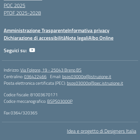
POC 2025
PTOF 2025-2028
Amministrazione Trasparente
Informativa privacy
Dichiarazione di accessibilità
Note legali
Albo Online
Seguici su:
Indirizzo:
Via Folgore, 19 - 25043 Breno BS
Centralino:
036422466
Email:
bsps03000p@istruzione.it
Posta elettronica certificata (PEC):
bsps03000p@pec.istruzione.it
Codice fiscale: 81003670171
Codice meccanografico:
BSPS03000P
Fax 0364/320365
Idea e progetto di Designers Italia