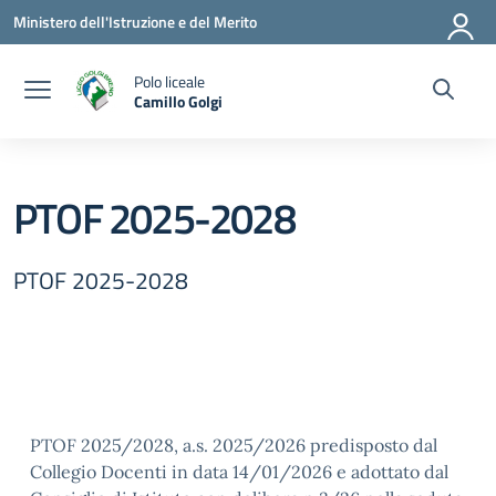
Vai ai contenuti
Vai al menu di navigazione
Vai al footer
Ministero dell'Istruzione e del Merito
Polo liceale
Camillo Golgi
— Visita la pagina iniziale della scuola
PTOF 2025-2028
PTOF 2025-2028
PTOF 2025/2028, a.s. 2025/2026 predisposto dal
Collegio Docenti in data 14/01/2026 e adottato dal