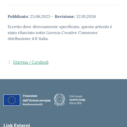
Pubblicato:
25.06.2025
-
Revisione:
22.01.2026
Eccetto dove diversamente specificato, questo articolo è
stato rilasciato sotto Licenza Creative Commons
Attribuzione 4.0 Italia.
Stampa / Condividi
Polo liceale
Camillo Golgi
Breno (BS)
— Visita la pagina iniziale della scuola
Link Esterni