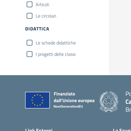
Articoli
Le circolari
DIDATTICA
Le schede didattiche
I progetti delle classi
Po
Ca
B
— 
Link Esterni
La Scuo