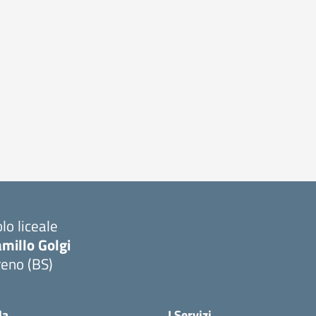
lo liceale
millo Golgi
reno (BS)
Visita la pagina iniziale della scuola
la
I Servizi