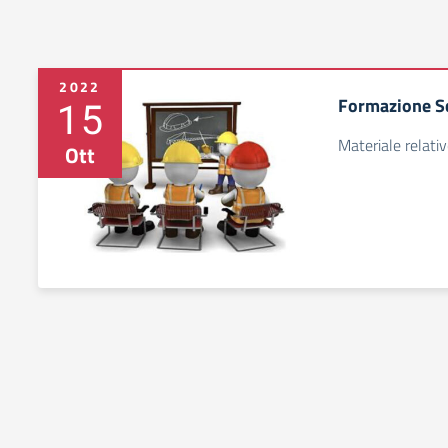
2022
15
Formazione S
Materiale relati
Ott