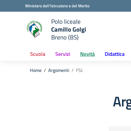
Vai ai contenuti
Vai al menu di navigazione
Vai al footer
Ministero dell'Istruzione e del Merito
Polo liceale
Camillo Golgi
e della scuola
Breno (BS)
— Visita la pagina iniziale del
Scuola
Servizi
Novità
Didattica
Home
Argomenti
FSL
Ar