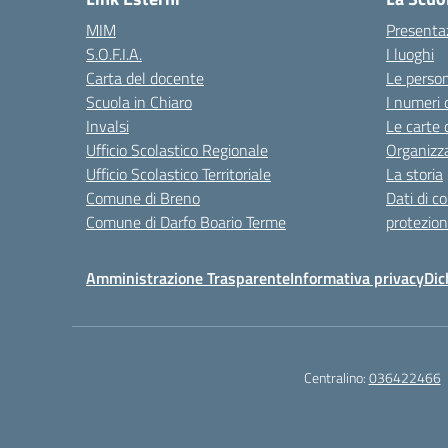
MIM
Presenta
S.O.F.I.A.
I luoghi
Carta del docente
Le perso
Scuola in Chiaro
I numeri 
Invalsi
Le carte 
Ufficio Scolastico Regionale
Organizz
Ufficio Scolastico Territoriale
La storia
Comune di Breno
Dati di c
Comune di Darfo Boario Terme
protezion
Amministrazione Trasparente
Informativa privacy
Dic
Centralino:
036422466