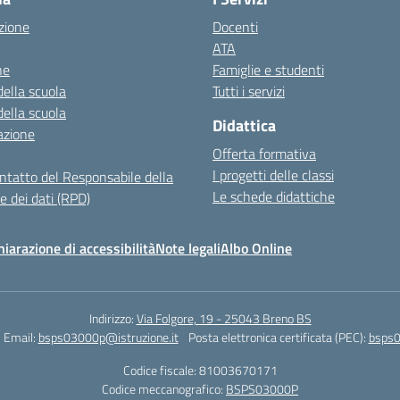
zione
Docenti
ATA
ne
Famiglie e studenti
della scuola
Tutti i servizi
della scuola
Didattica
azione
Offerta formativa
I progetti delle classi
ontatto del Responsabile della
Le schede didattiche
e dei dati (RPD)
hiarazione di accessibilità
Note legali
Albo Online
Indirizzo:
Via Folgore, 19 - 25043 Breno BS
Email:
bsps03000p@istruzione.it
Posta elettronica certificata (PEC):
bsps0
Codice fiscale: 81003670171
Codice meccanografico:
BSPS03000P