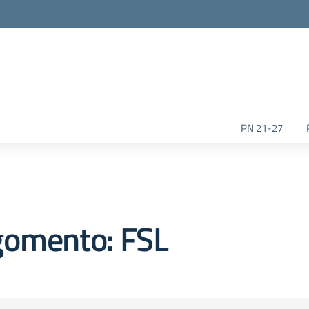
la scuola
PN 21-27
gomento: FSL