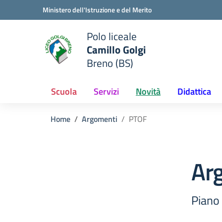
Vai ai contenuti
Vai al menu di navigazione
Vai al footer
Ministero dell'Istruzione e del Merito
Polo liceale
Camillo Golgi
e della scuola
Breno (BS)
— Visita la pagina iniziale del
Scuola
Servizi
Novità
Didattica
Home
Argomenti
PTOF
Ar
Piano 