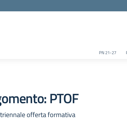
la scuola
PN 21-27
gomento: PTOF
triennale offerta formativa