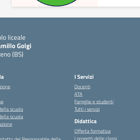
lo liceale
millo Golgi
reno (BS)
Visita la pagina iniziale della scuola
la
I Servizi
zione
Docenti
ATA
ne
Famiglie e studenti
della scuola
Tutti i servizi
della scuola
Didattica
azione
Offerta formativa
I progetti delle classi
ontatto del Responsabile della