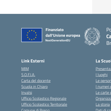
Po
Ca
B
— 
Link Esterni
La Scuo
MIM
Presenta
S.O.F.I.A.
I luoghi
Carta del docente
Le perso
Scuola in Chiaro
I numeri 
Invalsi
Le carte 
Ufficio Scolastico Regionale
Organizz
Ufficio Scolastico Territoriale
La storia
Comune di Breno
Dati di c