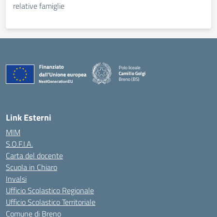
relative famiglie
Polo liceale
Camillo Golgi
Breno (BS)
— Visita la pagina iniziale della scuola
Link Esterni
MIM
S.O.F.I.A.
Carta del docente
Scuola in Chiaro
Invalsi
Ufficio Scolastico Regionale
Ufficio Scolastico Territoriale
Comune di Breno