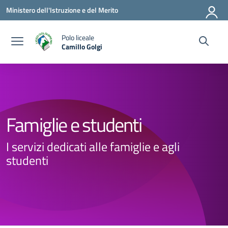
Vai ai contenuti
Vai al menu di navigazione
Vai al footer
Ministero dell'Istruzione e del Merito
Polo liceale
Camillo Golgi
— Visita la pagina iniziale della scuola
Famiglie e studenti
I servizi dedicati alle famiglie e agli
studenti