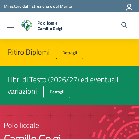
Vai ai contenuti
Vai al menu di navigazione
Vai al footer
Ministero dell'Istruzione e del Merito
Polo liceale
Camillo Golgi
Ritiro Diplomi
Dettagli
Libri di Testo (2026/27) ed eventuali
variazioni
Dettagli
Polo liceale
Camillo Golgi