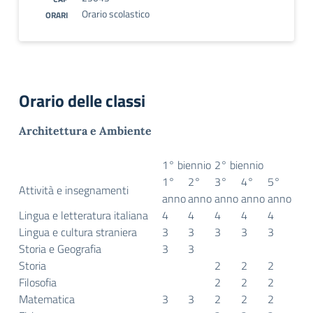
Orario scolastico
ORARI
Orario delle classi
Architettura e Ambiente
1° biennio
2° biennio
1°
2°
3°
4°
5°
Attività e insegnamenti
anno
anno
anno
anno
anno
Lingua e letteratura italiana
4
4
4
4
4
Lingua e cultura straniera
3
3
3
3
3
Storia e Geografia
3
3
Storia
2
2
2
Filosofia
2
2
2
Matematica
3
3
2
2
2