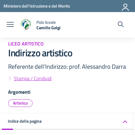
Vai ai contenuti
Vai al menu di navigazione
Vai al footer
Ministero dell'Istruzione e del Merito
Polo liceale
Camillo Golgi
— Visita la pagina iniziale della scuola
LICEO ARTISTICO
Indirizzo artistico
Referente dell’Indirizzo: prof. Alessandro Darra
Stampa / Condividi
Argomenti
Artistico
Indice della pagina