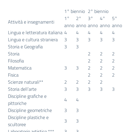
1° biennio
2° biennio
1°
2°
3°
4°
5°
Attività e insegnamenti
anno
anno
anno
anno
anno
Lingua e letteratura italiana
4
4
4
4
4
Lingua e cultura straniera
3
3
3
3
3
Storia e Geografia
3
3
Storia
2
2
2
Filosofia
2
2
2
Matematica
3
3
2
2
2
Fisica
2
2
2
Scienze naturali**
2
2
2
2
Storia dell’arte
3
3
3
3
3
Discipline grafiche e
4
4
pittoriche
Discipline geometriche
3
3
Discipline plastiche e
3
3
scultoree
Laboratorio artistico ***
3
3