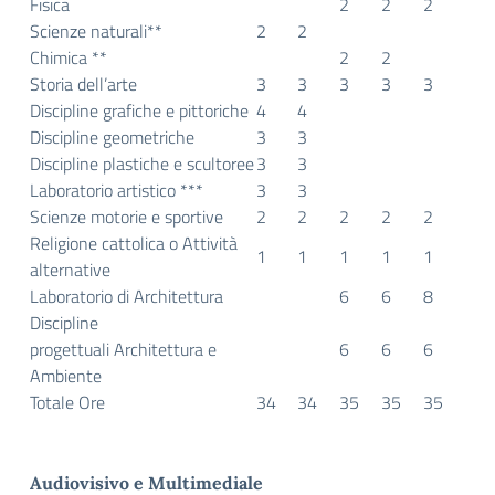
Fisica
2
2
2
Scienze naturali**
2
2
Chimica **
2
2
Storia dell’arte
3
3
3
3
3
Discipline grafiche e pittoriche
4
4
Discipline geometriche
3
3
Discipline plastiche e scultoree
3
3
Laboratorio artistico ***
3
3
Scienze motorie e sportive
2
2
2
2
2
Religione cattolica o Attività
1
1
1
1
1
alternative
Laboratorio di Architettura
6
6
8
Discipline
progettuali
Architettura e
6
6
6
Ambiente
Totale Ore
34
34
35
35
35
Audiovisivo e Multimediale