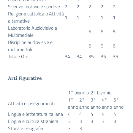
Scienze motorie e sportive
2
2
2
2
2
Religione cattolica o Attività
1
1
1
1
1
alternative
Laboratorio Audiovisivo e
6
6
8
Multimediale
Discipline audiovisive e
6
6
6
multimediali
Totale Ore
34
34
35
35
35
Arti Figurative
1° biennio
2° biennio
1°
2°
3°
4°
5°
Attività e insegnamenti
anno
anno
anno
anno
anno
Lingua e letteratura italiana
4
4
4
4
4
Lingua e cultura straniera
3
3
3
3
3
Storia e Geografia
3
3