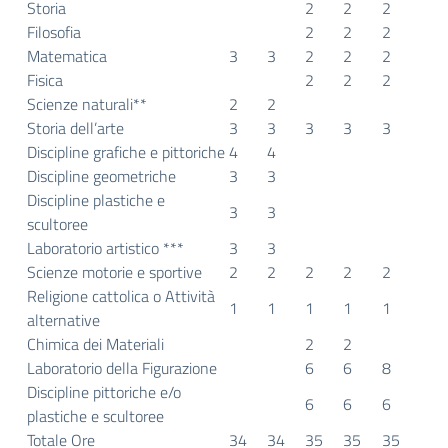
Storia
2
2
2
Filosofia
2
2
2
Matematica
3
3
2
2
2
Fisica
2
2
2
Scienze naturali**
2
2
Storia dell’arte
3
3
3
3
3
Discipline grafiche e pittoriche
4
4
Discipline geometriche
3
3
Discipline plastiche e
3
3
scultoree
Laboratorio artistico ***
3
3
Scienze motorie e sportive
2
2
2
2
2
Religione cattolica o Attività
1
1
1
1
1
alternative
Chimica dei Materiali
2
2
Laboratorio della Figurazione
6
6
8
Discipline pittoriche e/o
6
6
6
plastiche e scultoree
Totale Ore
34
34
35
35
35