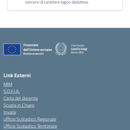
concorsi di carattere logico-deduttivo.
Polo liceale
Camillo Golgi
Breno (BS)
— Visita la pagina iniziale della scuola
Link Esterni
MIM
S.O.F.I.A.
Carta del docente
Scuola in Chiaro
Invalsi
Ufficio Scolastico Regionale
Ufficio Scolastico Territoriale