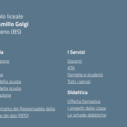
lo liceale
millo Golgi
reno (BS)
Visita la pagina iniziale della scuola
la
I Servizi
zione
Docenti
ATA
ne
Famiglie e studenti
della scuola
Tutti i servizi
della scuola
Didattica
azione
Offerta formativa
I progetti delle classi
ontatto del Responsabile della
Le schede didattiche
e dei dati (RPD)