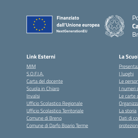
Po
Ca
B
— 
Link Esterni
La Scuo
MIM
Presenta
S.O.F.I.A.
I luoghi
Carta del docente
Le perso
Scuola in Chiaro
I numeri 
Invalsi
Le carte 
Ufficio Scolastico Regionale
Organizz
Ufficio Scolastico Territoriale
La storia
Comune di Breno
Dati di c
Comune di Darfo Boario Terme
protezion