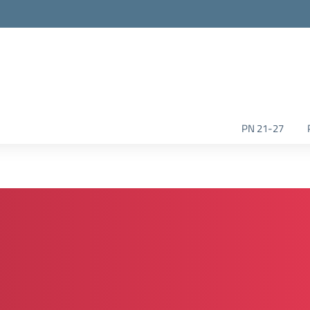
la scuola
PN 21-27