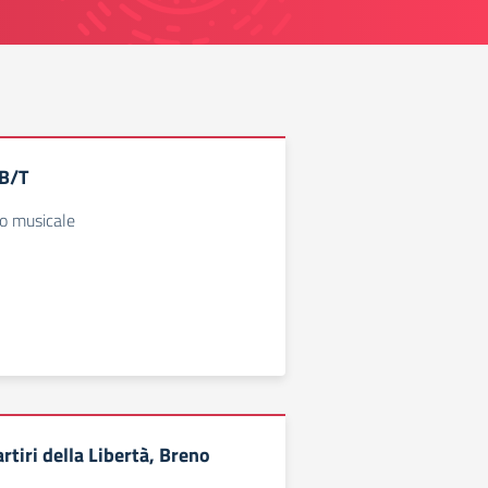
 B/T
zo musicale
rtiri della Libertà, Breno