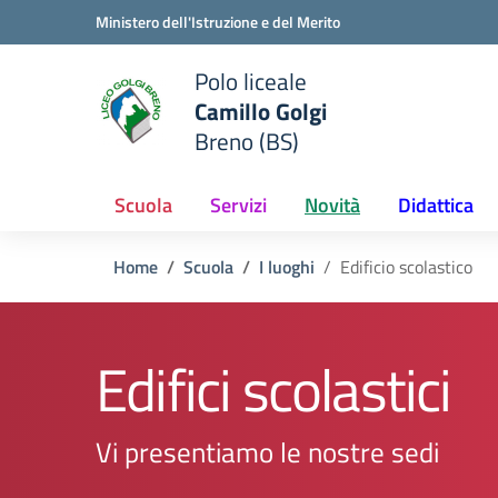
Vai ai contenuti
Vai al menu di navigazione
Vai al footer
Ministero dell'Istruzione e del Merito
Polo liceale
Camillo Golgi
e della scuola
Breno (BS)
— Visita la pagina iniziale del
Scuola
Servizi
Novità
Didattica
Home
Scuola
I luoghi
Edificio scolastico
Edifici scolastici
Vi presentiamo le nostre sedi