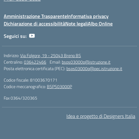
Amministrazione Trasparente
Informativa privacy
Dichiarazione di accessibilità
Note legali
Albo Online
Seguici su:
Indirizzo:
Via Folgore, 19 - 25043 Breno BS
Centralino:
036422466
Email:
bsps03000p@istruzione.it
Posta elettronica certificata (PEC):
bsps03000p@pec.istruzione.it
Codice fiscale: 81003670171
Codice meccanografico:
BSPS03000P
Fax 0364/320365
Idea e progetto di Designers Italia