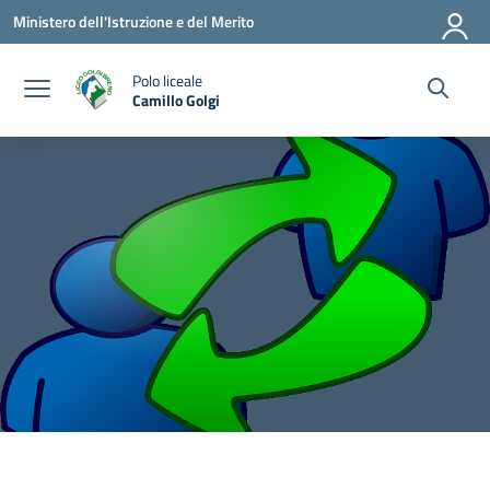
Vai ai contenuti
Vai al menu di navigazione
Vai al footer
Ministero dell'Istruzione e del Merito
Polo liceale
Camillo Golgi
— Visita la pagina iniziale della scuola