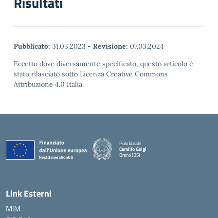
Risultati
Pubblicato:
31.03.2023
-
Revisione:
07.03.2024
Eccetto dove diversamente specificato, questo articolo è
stato rilasciato sotto Licenza Creative Commons
Attribuzione 4.0 Italia.
Polo liceale
Camillo Golgi
Breno (BS)
— Visita la pagina iniziale della scuola
Link Esterni
MIM