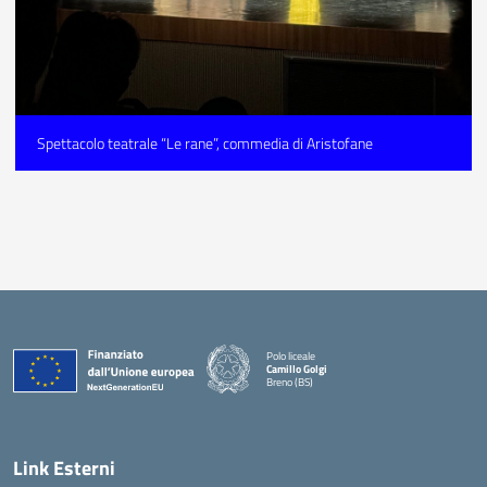
Spettacolo teatrale “Le rane”, commedia di Aristofane
Polo liceale
Camillo Golgi
Breno (BS)
— Visita la pagina iniziale della scuola
Link Esterni