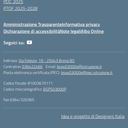
POC 2025
PTOF 2025-2028
Amministrazione Trasparente
Informativa privacy
Dichiarazione di accessibilità
Note legali
Albo Online
Seguici su:
Indirizzo:
Via Folgore, 19 - 25043 Breno BS
Centralino:
036422466
Email:
bsps03000p@istruzione.it
Posta elettronica certificata (PEC):
bsps03000p@pec.istruzione.it
Codice fiscale: 81003670171
Codice meccanografico:
BSPS03000P
Fax 0364/320365
Idea e progetto di Designers Italia