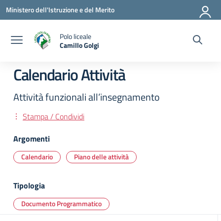
Vai ai contenuti
Vai al menu di navigazione
Vai al footer
Ministero dell'Istruzione e del Merito
Polo liceale
Camillo Golgi
— Visita la pagina iniziale della scuola
Calendario Attività
Attività funzionali all’insegnamento
Stampa / Condividi
Argomenti
Calendario
Piano delle attività
Tipologia
Documento Programmatico