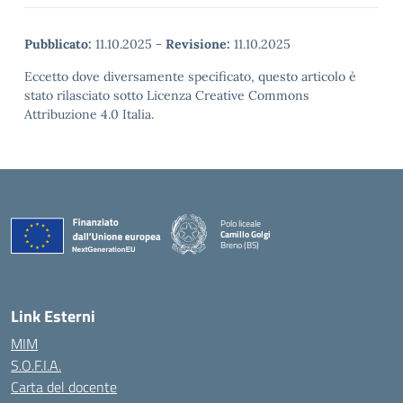
Pubblicato:
11.10.2025
-
Revisione:
11.10.2025
Eccetto dove diversamente specificato, questo articolo è
stato rilasciato sotto Licenza Creative Commons
Attribuzione 4.0 Italia.
Polo liceale
Camillo Golgi
Breno (BS)
— Visita la pagina iniziale della scuola
Link Esterni
MIM
S.O.F.I.A.
Carta del docente