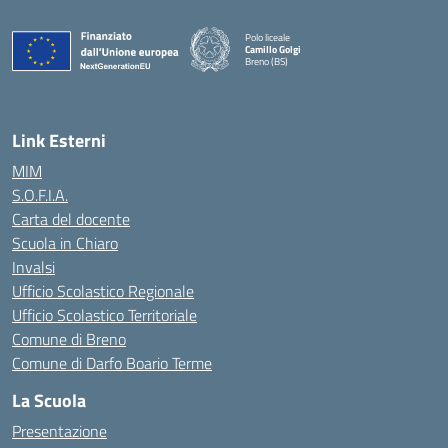
Polo liceale
Camillo Golgi
Breno (BS)
— Visita la pagina iniziale della scuola
Link Esterni
MIM
S.O.F.I.A.
Carta del docente
Scuola in Chiaro
Invalsi
Ufficio Scolastico Regionale
Ufficio Scolastico Territoriale
Comune di Breno
Comune di Darfo Boario Terme
La Scuola
Presentazione