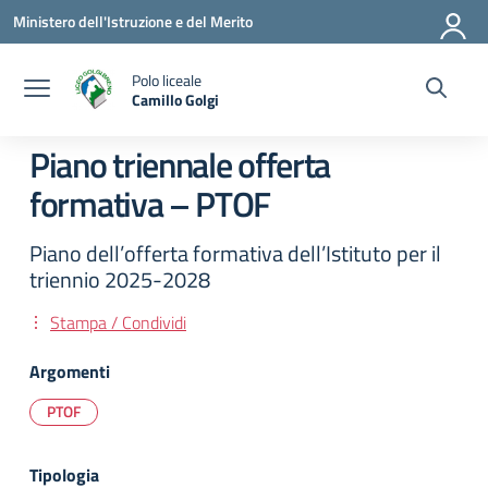
Vai ai contenuti
Vai al menu di navigazione
Vai al footer
Ministero dell'Istruzione e del Merito
Polo liceale
Camillo Golgi
— Visita la pagina iniziale della scuola
Piano triennale offerta
formativa – PTOF
Piano dell’offerta formativa dell’Istituto per il
triennio 2025-2028
Stampa / Condividi
Argomenti
PTOF
Tipologia