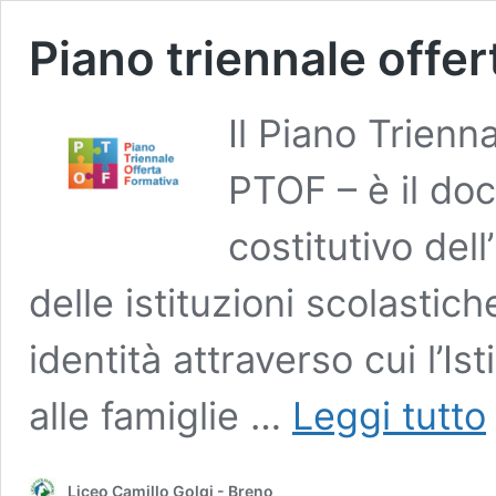
Piano triennale offe
Il Piano Trienn
PTOF – è il d
costitutivo dell
delle istituzioni scolastich
identità attraverso cui l’Is
P
alle famiglie …
Leggi tutto
t
o
f
Liceo Camillo Golgi - Breno
–