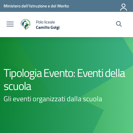
Vai ai contenuti
Vai al menu di navigazione
Vai al footer
Ministero dell'Istruzione e del Merito
Polo liceale
Camillo Golgi
— Visita la pagina iniziale della scuola
Tipologia Evento:
Eventi della
scuola
Gli eventi organizzati dalla scuola