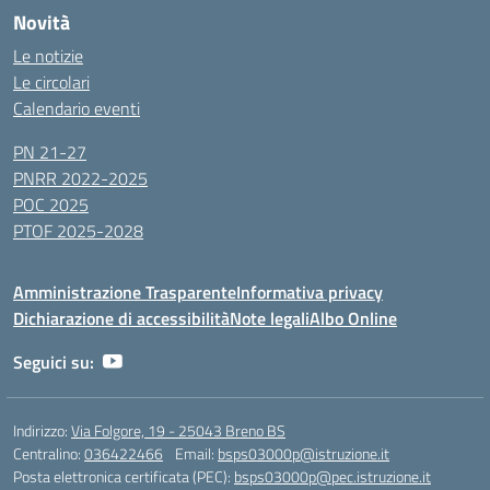
Novità
Le notizie
Le circolari
Calendario eventi
PN 21-27
PNRR 2022-2025
POC 2025
PTOF 2025-2028
Amministrazione Trasparente
Informativa privacy
Dichiarazione di accessibilità
Note legali
Albo Online
Seguici su:
Indirizzo:
Via Folgore, 19 - 25043 Breno BS
Centralino:
036422466
Email:
bsps03000p@istruzione.it
Posta elettronica certificata (PEC):
bsps03000p@pec.istruzione.it