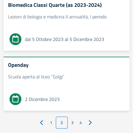
Biomedica Classi Quarte (as 2023-2024)
Lezioni di biologia e medicina II annualità, I periodo
dal 5 Ottobre 2023 al 5 Dicembre 2023
Openday
Scuola aperta al liceo “Golgi”
2 Dicembre 2023
1
2
3
4
Pagina precedente
Pagina successiva