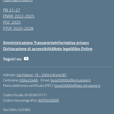
PN 21-27
PNRR 2022-2025
POC 2025
PTOF 2025-2028
Amministrazione Trasparente
Informativa privacy
Dichiarazione di accessibilità
Note legali
Albo Online
Seguici su:
Indirizzo:
Via Folgore, 19 - 25043 Breno BS
Centralino:
036422466
Email:
bsps03000p@istruzione.it
Posta elettronica certificata (PEC):
bsps03000p@pec.istruzione.it
Codice fiscale: 81003670171
Codice meccanografico:
BSPS03000P
Fax 0364/320365