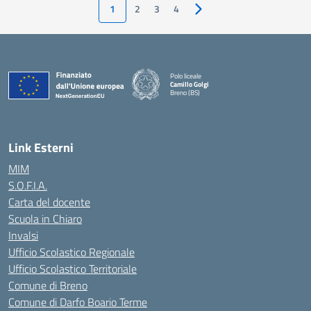
1
2
3
4
Pagina successiva
Polo liceale
Camillo Golgi
Breno (BS)
— Visita la pagina iniziale della scuola
Link Esterni
MIM
S.O.F.I.A.
Carta del docente
Scuola in Chiaro
Invalsi
Ufficio Scolastico Regionale
Ufficio Scolastico Territoriale
Comune di Breno
Comune di Darfo Boario Terme