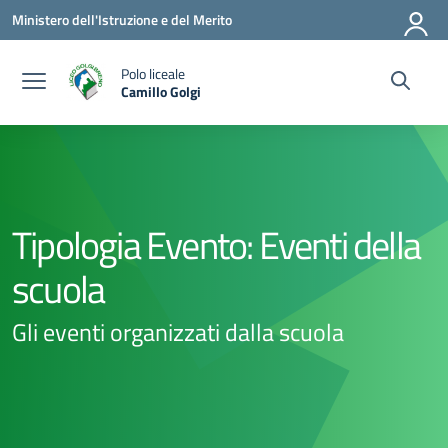
Vai ai contenuti
Vai al menu di navigazione
Vai al footer
Ministero dell'Istruzione e del Merito
Polo liceale
Camillo Golgi
— Visita la pagina iniziale della scuola
Tipologia Evento:
Eventi della
scuola
Gli eventi organizzati dalla scuola