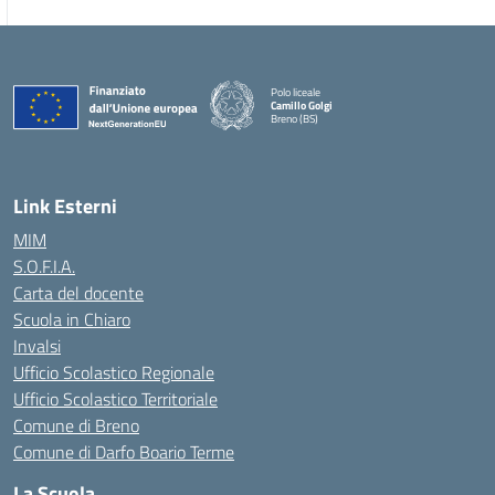
Polo liceale
Camillo Golgi
Breno (BS)
— Visita la pagina iniziale della scuola
Link Esterni
MIM
S.O.F.I.A.
Carta del docente
Scuola in Chiaro
Invalsi
Ufficio Scolastico Regionale
Ufficio Scolastico Territoriale
Comune di Breno
Comune di Darfo Boario Terme
La Scuola