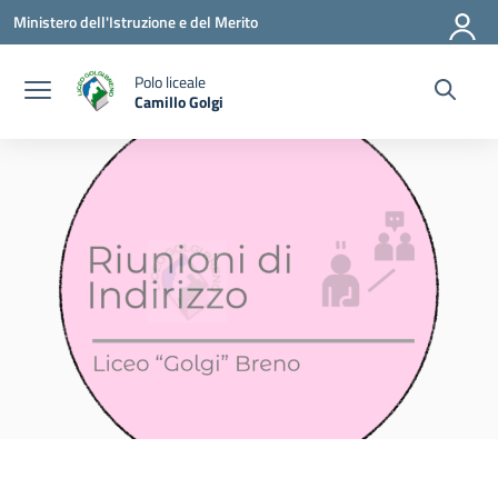
Vai ai contenuti
Vai al menu di navigazione
Vai al footer
Ministero dell'Istruzione e del Merito
Polo liceale
Camillo Golgi
— Visita la pagina iniziale della scuola