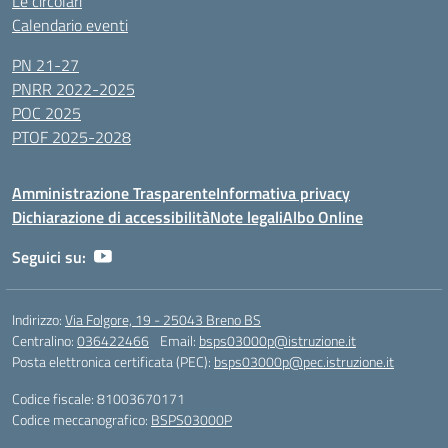
Le circolari
Calendario eventi
PN 21-27
PNRR 2022-2025
POC 2025
PTOF 2025-2028
Amministrazione Trasparente
Informativa privacy
Dichiarazione di accessibilità
Note legali
Albo Online
Seguici su:
Indirizzo:
Via Folgore, 19 - 25043 Breno BS
Centralino:
036422466
Email:
bsps03000p@istruzione.it
Posta elettronica certificata (PEC):
bsps03000p@pec.istruzione.it
Codice fiscale: 81003670171
Codice meccanografico:
BSPS03000P