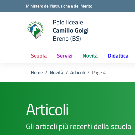
Vai ai contenuti
Vai al menu di navigazione
Vai al footer
Ministero dell'Istruzione e del Merito
Polo liceale
Camillo Golgi
e della scuola
Breno (BS)
— Visita la pagina iniziale del
Scuola
Servizi
Novità
Didattica
Home
Novità
Articoli
Page 4
Articoli
Gli articoli più recenti della scuola