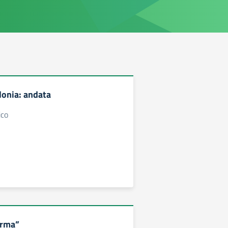
lonia: andata
ico
orma”