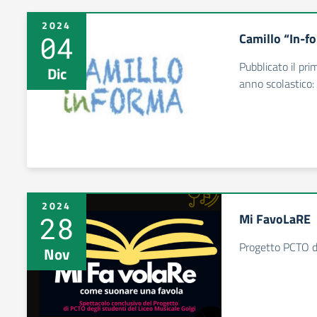
2024
04
Camillo “In-f
Pubblicato il pr
Dic
anno scolastico
2024
28
Mi FavoLaRE
Progetto PCTO di
Nov