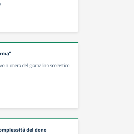
a
orma”
ovo numero del giornalino scolastico:
 complessità del dono