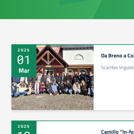
2025
01
Da Breno a Co
Scambio linguist
Mar
2025
Camillo “In-f