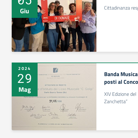
Cittadinanza res
Giu
2024
29
Banda Musical
posti al Conc
Mag
XIV Edizione del
Zanchetta”