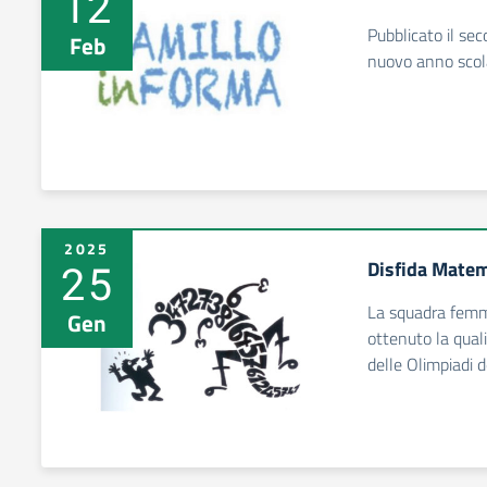
12
Pubblicato il se
Feb
nuovo anno scol
2025
25
Disfida Matem
La squadra femmi
Gen
ottenuto la quali
delle Olimpiadi 