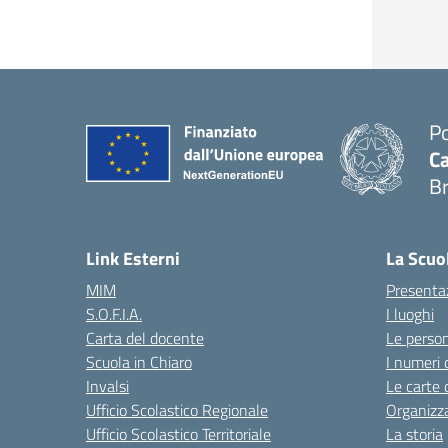
Po
Ca
B
— 
Link Esterni
La Scuo
MIM
Presenta
S.O.F.I.A.
I luoghi
Carta del docente
Le perso
Scuola in Chiaro
I numeri 
Invalsi
Le carte 
Ufficio Scolastico Regionale
Organizz
Ufficio Scolastico Territoriale
La storia