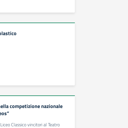
olastico
ella competizione nazionale
eos”
iceo Classico vincitori al Teatro