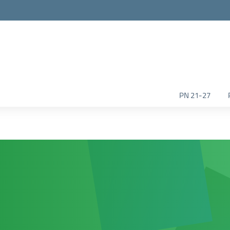
la scuola
PN 21-27