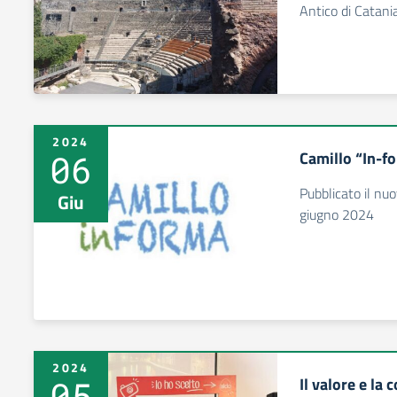
Antico di Catani
2024
06
Camillo “In-f
Pubblicato il nu
Giu
giugno 2024
2024
05
Il valore e la