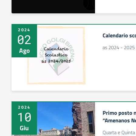
2024
02
Calendario sc
as 2024 - 2025
Ago
2024
10
Primo posto n
“Amenanos N
Giu
Quarta e Quinta L