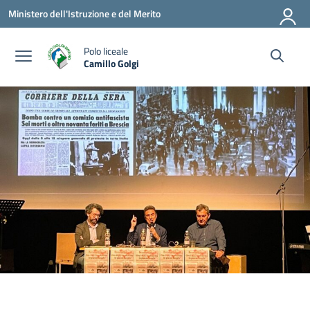
Vai ai contenuti
Vai al menu di navigazione
Vai al footer
Ministero dell'Istruzione e del Merito
Polo liceale
Camillo Golgi
— Visita la pagina iniziale della scuola