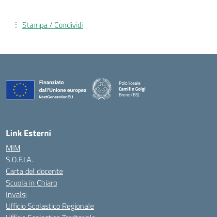
Stampa / Condividi
Polo liceale
Camillo Golgi
Breno (BS)
— Visita la pagina iniziale della scuola
Link Esterni
MIM
S.O.F.I.A.
Carta del docente
Scuola in Chiaro
Invalsi
Ufficio Scolastico Regionale