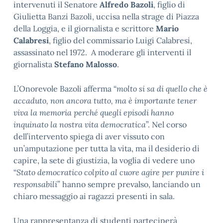
intervenuti il Senatore
Alfredo Bazoli
, figlio di
Giulietta Banzi Bazoli, uccisa nella strage di Piazza
della Loggia, e il giornalista e scrittore
Mario
Calabresi
, figlio del commissario Luigi Calabresi,
assassinato nel 1972. A moderare gli interventi il
giornalista
Stefano Malosso
.
L’Onorevole Bazoli afferma “
molto si sa di quello che è
accaduto, non ancora tutto, ma è importante tener
viva la memoria perché quegli episodi hanno
inquinato la nostra vita democratica
”. Nel corso
dell’intervento spiega di aver vissuto con
un’amputazione per tutta la vita, ma il desiderio di
capire, la sete di giustizia, la voglia di vedere uno
“
Stato democratico colpito al cuore agire per punire i
responsabili
” hanno sempre prevalso, lanciando un
chiaro messaggio ai ragazzi presenti in sala.
Una rappresentanza di studenti parteciperà