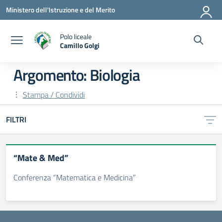
Vai ai contenuti
Vai al menu di navigazione
Vai al footer
Ministero dell'Istruzione e del Merito
Polo liceale
Camillo Golgi
— Visita la pagina iniziale della scuola
Argomento: Biologia
Stampa / Condividi
FILTRI
“Mate & Med”
Conferenza “Matematica e Medicina”