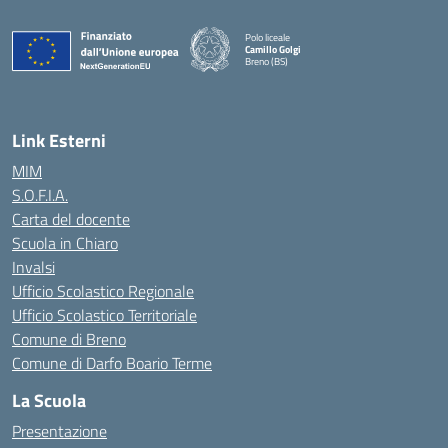
Polo liceale
Camillo Golgi
Breno (BS)
— Visita la pagina iniziale della scuola
Link Esterni
MIM
S.O.F.I.A.
Carta del docente
Scuola in Chiaro
Invalsi
Ufficio Scolastico Regionale
Ufficio Scolastico Territoriale
Comune di Breno
Comune di Darfo Boario Terme
La Scuola
Presentazione