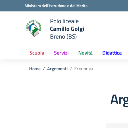
Vai ai contenuti
Vai al menu di navigazione
Vai al footer
Ministero dell'Istruzione e del Merito
Polo liceale
Camillo Golgi
e della scuola
Breno (BS)
— Visita la pagina iniziale del
Scuola
Servizi
Novità
Didattica
Home
Argomenti
Economia
Ar