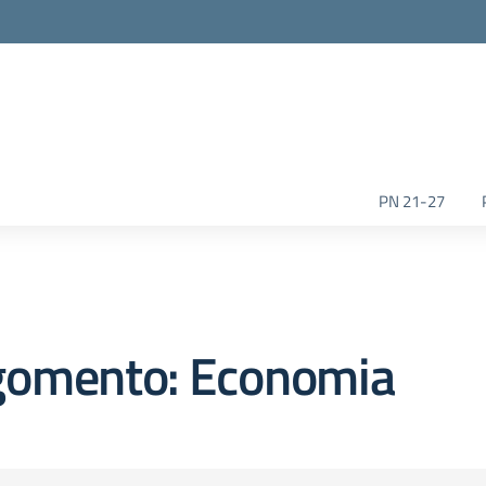
la scuola
PN 21-27
gomento: Economia