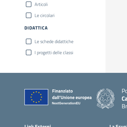
Articoli
Le circolari
DIDATTICA
Le schede didattiche
I progetti delle classi
Po
Ca
B
— 
Link Esterni
La Scuo