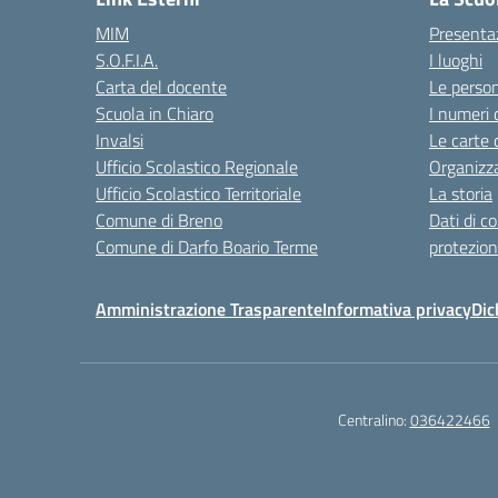
MIM
Presenta
S.O.F.I.A.
I luoghi
Carta del docente
Le perso
Scuola in Chiaro
I numeri 
Invalsi
Le carte 
Ufficio Scolastico Regionale
Organizz
Ufficio Scolastico Territoriale
La storia
Comune di Breno
Dati di c
Comune di Darfo Boario Terme
protezion
Amministrazione Trasparente
Informativa privacy
Dic
Centralino:
036422466