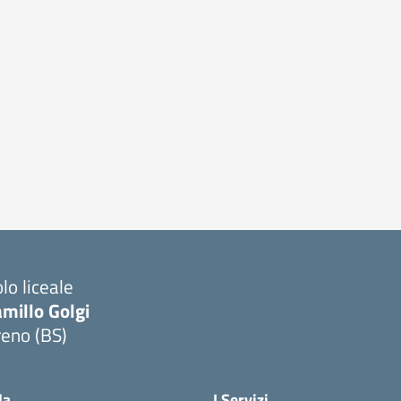
lo liceale
millo Golgi
reno (BS)
Visita la pagina iniziale della scuola
la
I Servizi