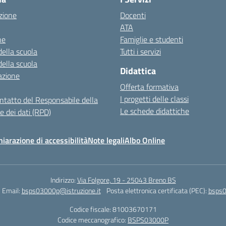
zione
Docenti
ATA
ne
Famiglie e studenti
della scuola
Tutti i servizi
della scuola
Didattica
azione
Offerta formativa
I progetti delle classi
ontatto del Responsabile della
Le schede didattiche
e dei dati (RPD)
hiarazione di accessibilità
Note legali
Albo Online
Indirizzo:
Via Folgore, 19 - 25043 Breno BS
Email:
bsps03000p@istruzione.it
Posta elettronica certificata (PEC):
bsps0
Codice fiscale: 81003670171
Codice meccanografico:
BSPS03000P