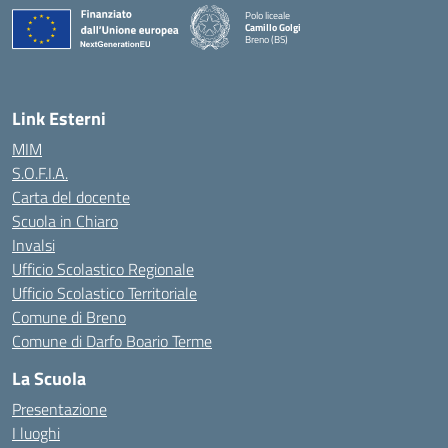
Polo liceale
Camillo Golgi
Breno (BS)
— Visita la pagina iniziale della scuola
Link Esterni
MIM
S.O.F.I.A.
Carta del docente
Scuola in Chiaro
Invalsi
Ufficio Scolastico Regionale
Ufficio Scolastico Territoriale
Comune di Breno
Comune di Darfo Boario Terme
La Scuola
Presentazione
I luoghi