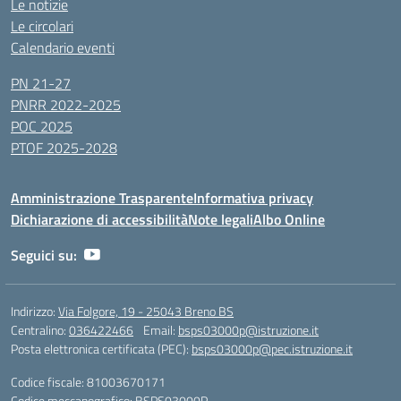
Le notizie
Le circolari
Calendario eventi
PN 21-27
PNRR 2022-2025
POC 2025
PTOF 2025-2028
Amministrazione Trasparente
Informativa privacy
Dichiarazione di accessibilità
Note legali
Albo Online
Seguici su:
Indirizzo:
Via Folgore, 19 - 25043 Breno BS
Centralino:
036422466
Email:
bsps03000p@istruzione.it
Posta elettronica certificata (PEC):
bsps03000p@pec.istruzione.it
Codice fiscale: 81003670171
Codice meccanografico:
BSPS03000P