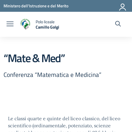
Vai ai contenuti
Vai al menu di navigazione
Vai al footer
Ministero dell'Istruzione e del Merito
Polo liceale
Camillo Golgi
— Visita la pagina iniziale della scuola
“Mate & Med”
Conferenza “Matematica e Medicina”
L
e classi quarte e quinte del liceo classico, del liceo
scientifico (ordinamentale, potenziato, scienze