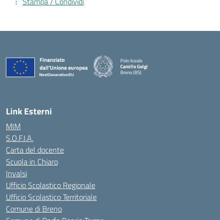
Stampa / Condividi
Polo liceale
Camillo Golgi
Breno (BS)
— Visita la pagina iniziale della scuola
Link Esterni
MIM
S.O.F.I.A.
Carta del docente
Scuola in Chiaro
Invalsi
Ufficio Scolastico Regionale
Ufficio Scolastico Territoriale
Comune di Breno