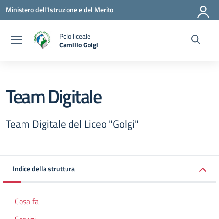
Vai ai contenuti
Vai al menu di navigazione
Vai al footer
Ministero dell'Istruzione e del Merito
Polo liceale
Camillo Golgi
— Visita la pagina iniziale della scuola
Team Digitale
Team Digitale del Liceo "Golgi"
Indice della struttura
Cosa fa