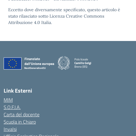
Eccetto dove diversamente specificato, questo articolo è
stato rilasciato sotto Licenza Creative Commons
Attribuzione 4.0 Italia.
Polo liceale
Camillo Golgi
Breno (BS)
— Visita la pagina iniziale della scuola
Link Esterni
MIM
S.O.F.I.A.
Carta del docente
Scuola in Chiaro
Invalsi