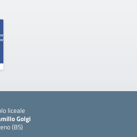
lo liceale
millo Golgi
reno (BS)
Visita la pagina iniziale della scuola