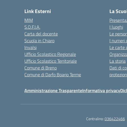
Link Esterni
La Scuo
MIM
Presenta
S.O.F.I.A.
I luoghi
Carta del docente
Le perso
Scuola in Chiaro
I numeri 
Invalsi
Le carte 
Ufficio Scolastico Regionale
Organizz
Ufficio Scolastico Territoriale
La storia
Comune di Breno
Dati di c
Comune di Darfo Boario Terme
protezion
Amministrazione Trasparente
Informativa privacy
Dic
Centralino:
036422466