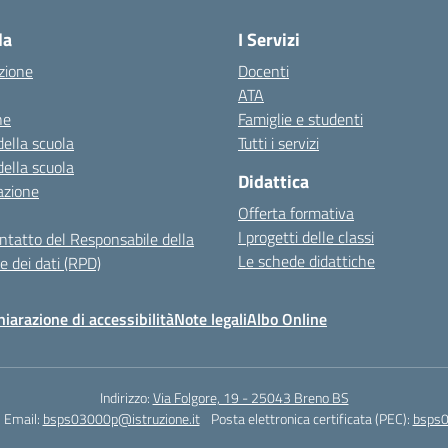
la
I Servizi
zione
Docenti
ATA
ne
Famiglie e studenti
della scuola
Tutti i servizi
della scuola
Didattica
azione
Offerta formativa
I progetti delle classi
ontatto del Responsabile della
Le schede didattiche
e dei dati (RPD)
hiarazione di accessibilità
Note legali
Albo Online
Indirizzo:
Via Folgore, 19 - 25043 Breno BS
Email:
bsps03000p@istruzione.it
Posta elettronica certificata (PEC):
bsps0