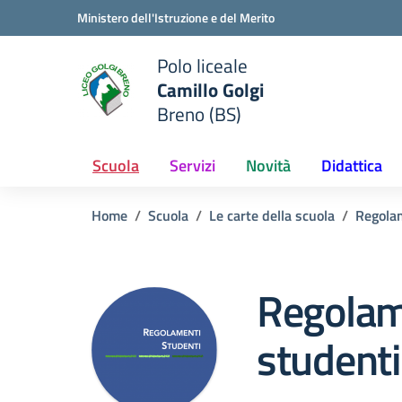
Vai ai contenuti
Vai al menu di navigazione
Vai al footer
Ministero dell'Istruzione e del Merito
Polo liceale
Camillo Golgi
e della scuola
Breno (BS)
— Visita la pagina iniziale del
Scuola
Servizi
Novità
Didattica
Home
Scuola
Le carte della scuola
Regola
Regolam
studenti