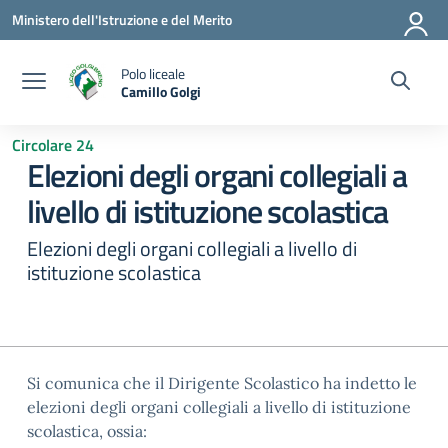
Vai ai contenuti
Vai al menu di navigazione
Vai al footer
Ministero dell'Istruzione e del Merito
Polo liceale
Camillo Golgi
— Visita la pagina iniziale della scuola
Circolare 24
Elezioni degli organi collegiali a
livello di istituzione scolastica
Elezioni degli organi collegiali a livello di
istituzione scolastica
Si comunica che il Dirigente Scolastico ha indetto le
elezioni degli organi collegiali a livello di istituzione
scolastica, ossia: