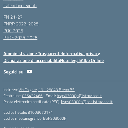
Calendario eventi
PN 21-27
PNRR 2022-2025
POC 2025
PTOF 2025-2028
Amministrazione Trasparente
Informativa privacy
Dichiarazione di accessibilità
Note legali
Albo Online
Seguici su:
Indirizzo:
Via Folgore, 19 - 25043 Breno BS
Centralino:
036422466
Email:
bsps03000p@istruzione.it
Posta elettronica certificata (PEC):
bsps03000p@pec.istruzione.it
Codice fiscale: 81003670171
Codice meccanografico:
BSPS03000P