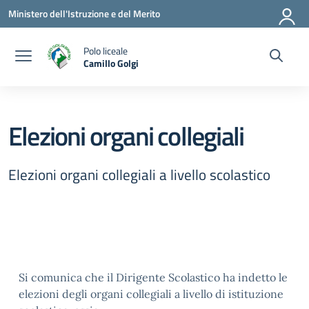
Vai ai contenuti
Vai al menu di navigazione
Vai al footer
Ministero dell'Istruzione e del Merito
Polo liceale
Camillo Golgi
— Visita la pagina iniziale della scuola
Elezioni organi collegiali
Elezioni organi collegiali a livello scolastico
Si comunica che il Dirigente Scolastico ha indetto le
elezioni degli organi collegiali a livello di istituzione