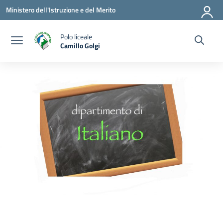
Vai ai contenuti
Vai al menu di navigazione
Vai al footer
Ministero dell'Istruzione e del Merito
Polo liceale
Camillo Golgi
— Visita la pagina iniziale della scuola