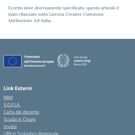
Eccetto dove diversamente specificato, questo articolo è
stato rilasciato sotto Licenza Creative Commons
Attribuzione 4.0 Italia.
Polo liceale
Camillo Golgi
Breno (BS)
— Visita la pagina iniziale della scuola
Link Esterni
MIM
S.O.F.I.A.
Carta del docente
Scuola in Chiaro
Invalsi
Ufficio Scolastico Regionale