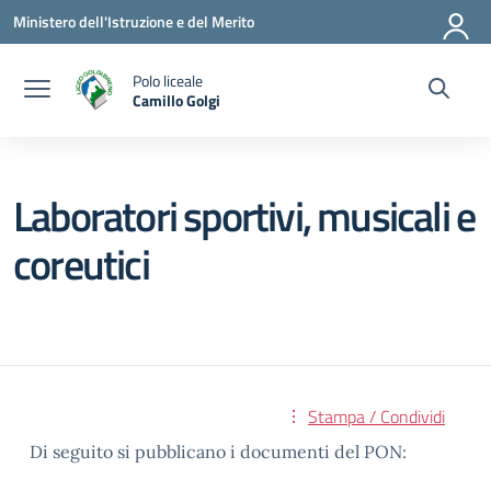
Vai ai contenuti
Vai al menu di navigazione
Vai al footer
Ministero dell'Istruzione e del Merito
Polo liceale
Camillo Golgi
— Visita la pagina iniziale della scuola
Laboratori sportivi, musicali e
coreutici
Stampa / Condividi
Di seguito si pubblicano i documenti del PON: