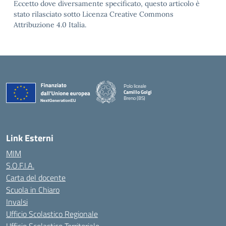
Eccetto dove diversamente specificato, questo articolo è
stato rilasciato sotto Licenza Creative Commons
Attribuzione 4.0 Italia.
Polo liceale
Camillo Golgi
Breno (BS)
— Visita la pagina iniziale della scuola
Link Esterni
MIM
S.O.F.I.A.
Carta del docente
Scuola in Chiaro
Invalsi
Ufficio Scolastico Regionale