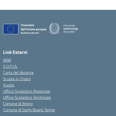
Polo liceale
Camillo Golgi
Breno (BS)
— Visita la pagina iniziale della scuola
Link Esterni
MIM
S.O.F.I.A.
Carta del docente
Scuola in Chiaro
Invalsi
Ufficio Scolastico Regionale
Ufficio Scolastico Territoriale
Comune di Breno
Comune di Darfo Boario Terme