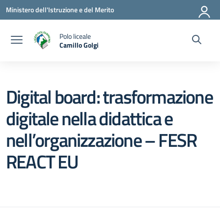
Vai ai contenuti
Vai al menu di navigazione
Vai al footer
Ministero dell'Istruzione e del Merito
Polo liceale
Camillo Golgi
— Visita la pagina iniziale della scuola
Digital board: trasformazione
digitale nella didattica e
nell’organizzazione – FESR
REACT EU