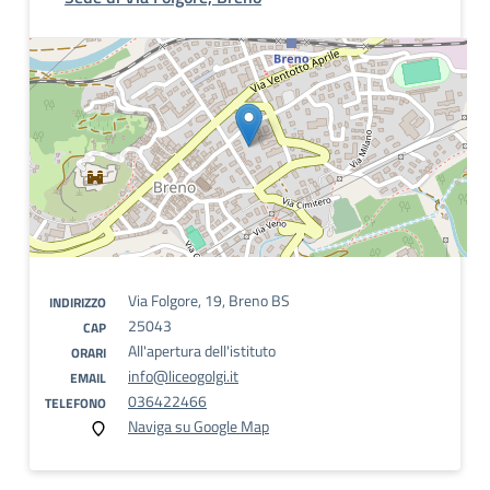
Via Folgore, 19, Breno BS
INDIRIZZO
25043
CAP
All'apertura dell'istituto
ORARI
info@liceogolgi.it
EMAIL
036422466
TELEFONO
Naviga su Google Map