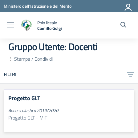
Vai ai contenuti
Vai al menu di navigazione
Vai al footer
Ministero dell'Istruzione e del Merito
Polo liceale
Camillo Golgi
— Visita la pagina iniziale della scuola
Gruppo Utente:
Docenti
Stampa / Condividi
FILTRI
Progetto GLT
Anno scolastico 2019/2020
Progetto GLT - MIT