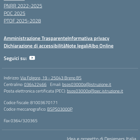
PNRR 2022-2025
POC 2025
PTOF 2025-2028
Amministrazione Trasparente
Informativa privacy
Dichiarazione di accessibilità
Note legali
Albo Online
Seguici su:
Indirizzo:
Via Folgore, 19 - 25043 Breno BS
Centralino:
036422466
Email:
bsps03000p@istruzione.it
Posta elettronica certificata (PEC):
bsps03000p@pec.istruzione.it
Codice fiscale: 81003670171
Codice meccanografico:
BSPS03000P
Fax 0364/320365
Idea e progetto di Designers Italia