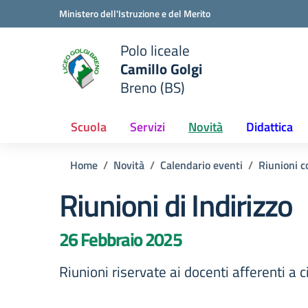
Vai ai contenuti
Vai al menu di navigazione
Vai al footer
Ministero dell'Istruzione e del Merito
Polo liceale
Camillo Golgi
e della scuola
Breno (BS)
— Visita la pagina iniziale del
Scuola
Servizi
Novità
Didattica
Home
Novità
Calendario eventi
Riunioni co
Riunioni di Indirizzo
26 Febbraio 2025
Riunioni riservate ai docenti afferenti a c