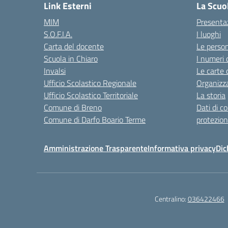
Link Esterni
La Scuo
MIM
Presenta
S.O.F.I.A.
I luoghi
Carta del docente
Le perso
Scuola in Chiaro
I numeri 
Invalsi
Le carte 
Ufficio Scolastico Regionale
Organizz
Ufficio Scolastico Territoriale
La storia
Comune di Breno
Dati di c
Comune di Darfo Boario Terme
protezion
Amministrazione Trasparente
Informativa privacy
Dic
Centralino:
036422466