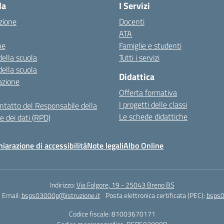
la
I Servizi
zione
Docenti
ATA
ne
Famiglie e studenti
della scuola
Tutti i servizi
della scuola
Didattica
azione
Offerta formativa
I progetti delle classi
ontatto del Responsabile della
Le schede didattiche
e dei dati (RPD)
hiarazione di accessibilità
Note legali
Albo Online
Indirizzo:
Via Folgore, 19 - 25043 Breno BS
Email:
bsps03000p@istruzione.it
Posta elettronica certificata (PEC):
bsps0
Codice fiscale: 81003670171