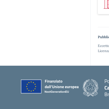
Pubbli
Eccetto
Licenz
Po
Ca
B
— 