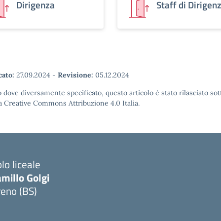
Dirigenza
Staff di Dirigen
cato:
27.09.2024
-
Revisione:
05.12.2024
 dove diversamente specificato, questo articolo è stato rilasciato sot
a Creative Commons Attribuzione 4.0 Italia.
lo liceale
millo Golgi
reno (BS)
Visita la pagina iniziale della scuola