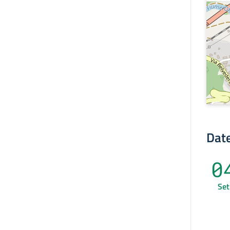
Date
0
Set