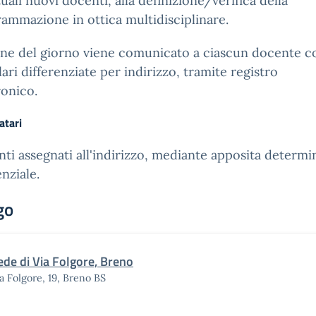
uali nuovi docenti, alla definizione/verifica della
ammazione in ottica multidisciplinare.
ine del giorno viene comunicato a ciascun docente c
lari differenziate per indirizzo, tramite registro
ronico.
atari
ti assegnati all'indirizzo, mediante apposita determi
enziale.
go
ede di Via Folgore, Breno
a Folgore, 19, Breno BS