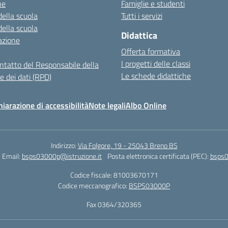
ne
Famiglie e studenti
della scuola
Tutti i servizi
della scuola
Didattica
azione
Offerta formativa
I progetti delle classi
ontatto del Responsabile della
Le schede didattiche
e dei dati (RPD)
hiarazione di accessibilità
Note legali
Albo Online
Indirizzo:
Via Folgore, 19 - 25043 Breno BS
Email:
bsps03000p@istruzione.it
Posta elettronica certificata (PEC):
bsps0
Codice fiscale: 81003670171
Codice meccanografico:
BSPS03000P
Fax 0364/320365