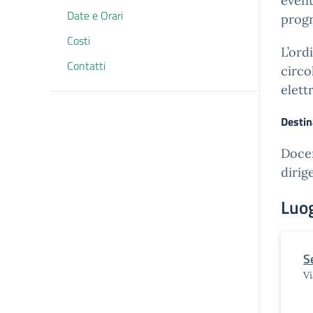
event
Date e Orari
progr
Costi
L’ord
Contatti
circo
elett
Destin
Docen
dirig
Luo
S
Vi