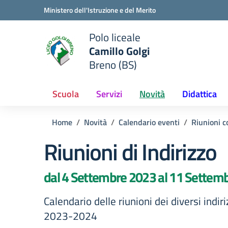
Vai ai contenuti
Vai al menu di navigazione
Vai al footer
Ministero dell'Istruzione e del Merito
Polo liceale
Camillo Golgi
e della scuola
Breno (BS)
— Visita la pagina iniziale del
Scuola
Servizi
Novità
Didattica
Home
Novità
Calendario eventi
Riunioni co
Riunioni di Indirizzo
dal 4 Settembre 2023 al 11 Settem
Calendario delle riunioni dei diversi indiriz
2023-2024