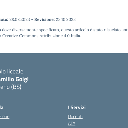
cato:
28.08.2023
-
Revisione:
23.10.2023
 dove diversamente specificato, questo articolo è stato rilasciato sot
a Creative Commons Attribuzione 4.0 Italia.
lo liceale
millo Golgi
reno (BS)
Visita la pagina iniziale della scuola
la
I Servizi
zione
Docenti
ATA