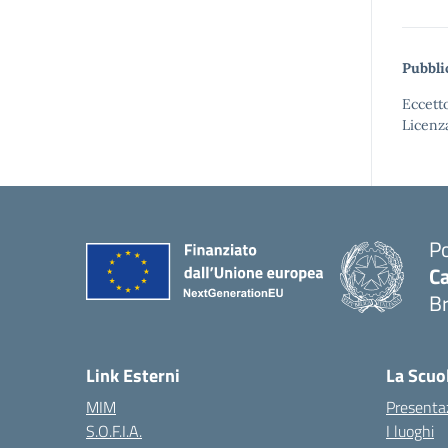
Pubbli
Eccetto
Licenz
Po
Ca
B
— 
Link Esterni
La Scuo
MIM
Presenta
S.O.F.I.A.
I luoghi