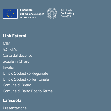
Polo liceale
Camillo Golgi
Breno (BS)
— Visita la pagina iniziale della scuola
Link Esterni
MIM
S.O.F.I.A.
Carta del docente
Scuola in Chiaro
Invalsi
Ufficio Scolastico Regionale
Ufficio Scolastico Territoriale
Comune di Breno
Comune di Darfo Boario Terme
La Scuola
Presentazione