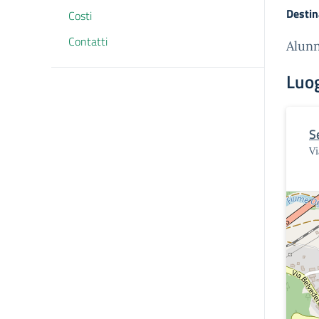
Destin
Costi
Contatti
Alunn
Luo
S
Vi