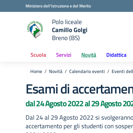
Vai ai contenuti
Vai al menu di navigazione
Vai al footer
Ministero dell'Istruzione e del Merito
Polo liceale
Camillo Golgi
e della scuola
Breno (BS)
— Visita la pagina iniziale del
Scuola
Servizi
Novità
Didattica
Home
Novità
Calendario eventi
Eventi del
Esami di accertame
dal 24 Agosto 2022 al 29 Agosto 20
Dal 24 al 29 Agosto 2022 si svolgeranno
accertamento per gli studenti con sospens