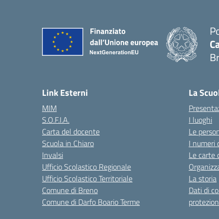
Po
Ca
B
— 
Link Esterni
La Scuo
MIM
Presenta
S.O.F.I.A.
I luoghi
Carta del docente
Le perso
Scuola in Chiaro
I numeri 
Invalsi
Le carte 
Ufficio Scolastico Regionale
Organizz
Ufficio Scolastico Territoriale
La storia
Comune di Breno
Dati di c
Comune di Darfo Boario Terme
protezion