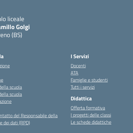
lo liceale
millo Golgi
reno (BS)
Visita la pagina iniziale della scuola
la
I Servizi
zione
Docenti
ATA
ne
Famiglie e studenti
della scuola
Tutti i servizi
della scuola
Didattica
azione
Offerta formativa
I progetti delle classi
ontatto del Responsabile della
Le schede didattiche
e dei dati (RPD)