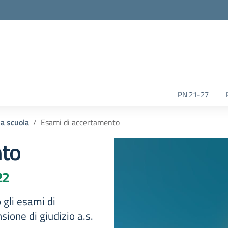
la scuola
PN 21-27
la scuola
Esami di accertamento
nto
22
 gli esami di
ione di giudizio a.s.