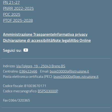
PN 21-27
PNRR 2022-2025
POC 2025
PTOF 2025-2028
Amministrazione Trasparente
Informativa privacy
Dichiarazione di accessibilità
Note legali
Albo Online
Seguici su:
Indirizzo:
Via Folgore, 19 - 25043 Breno BS
Centralino:
036422466
Email:
bsps03000p@istruzione.it
Posta elettronica certificata (PEC):
bsps03000p@pec.istruzione.it
Codice fiscale: 81003670171
Codice meccanografico:
BSPS03000P
Fax 0364/320365