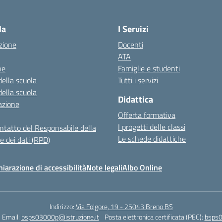
Visita la pagina iniziale della scuola
la
I Servizi
zione
Docenti
ATA
ne
Famiglie e studenti
della scuola
Tutti i servizi
della scuola
Didattica
azione
Offerta formativa
I progetti delle classi
ontatto del Responsabile della
Le schede didattiche
e dei dati (RPD)
hiarazione di accessibilità
Note legali
Albo Online
Indirizzo:
Via Folgore, 19 - 25043 Breno BS
Email:
bsps03000p@istruzione.it
Posta elettronica certificata (PEC):
bsps0