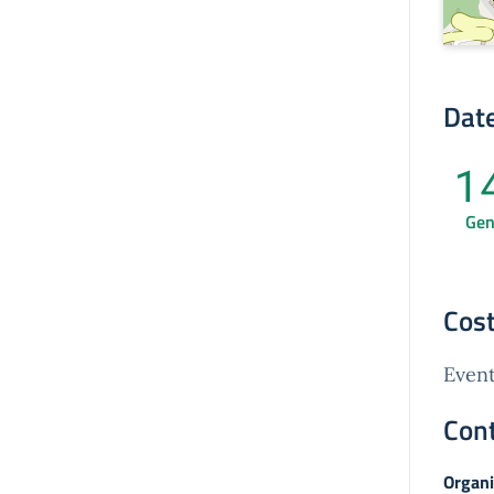
Date
1
Ge
Cost
Event
Cont
Organi