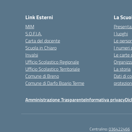
— 
Link Esterni
La Scuo
MIM
Presenta
S.O.F.I.A.
I luoghi
Carta del docente
Le perso
Scuola in Chiaro
I numeri 
Invalsi
Le carte 
Ufficio Scolastico Regionale
Organizz
Ufficio Scolastico Territoriale
La storia
Comune di Breno
Dati di c
Comune di Darfo Boario Terme
protezion
Amministrazione Trasparente
Informativa privacy
Dic
Centralino:
036422466