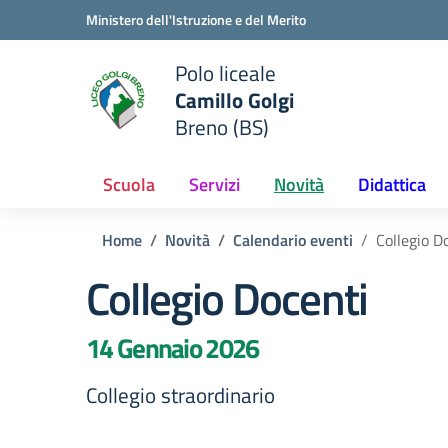
Vai ai contenuti
Vai al menu di navigazione
Vai al footer
Ministero dell'Istruzione e del Merito
Polo liceale
Camillo Golgi
e della scuola
Breno (BS)
— Visita la pagina iniziale del
Scuola
Servizi
Novità
Didattica
Home
Novità
Calendario eventi
Collegio D
Collegio Docenti
14 Gennaio 2026
Collegio straordinario