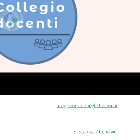
+ aggiungi a Google Calendar
Stampa / Condividi