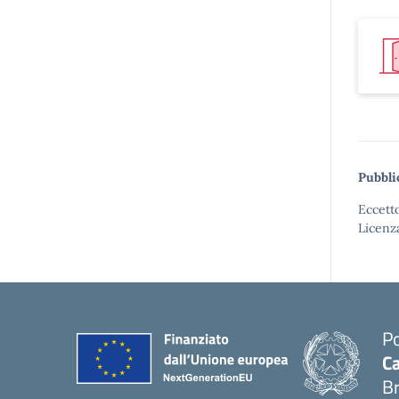
Pubbli
Eccetto
Licenz
Po
Ca
B