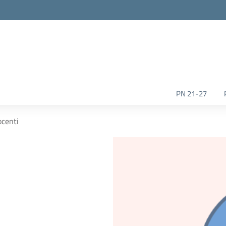
la scuola
PN 21-27
ocenti