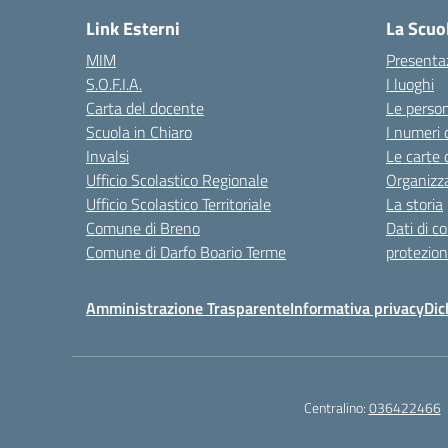
Link Esterni
La Scuo
MIM
Presenta
S.O.F.I.A.
I luoghi
Carta del docente
Le perso
Scuola in Chiaro
I numeri 
Invalsi
Le carte 
Ufficio Scolastico Regionale
Organizz
Ufficio Scolastico Territoriale
La storia
Comune di Breno
Dati di c
Comune di Darfo Boario Terme
protezion
Amministrazione Trasparente
Informativa privacy
Dic
Centralino:
036422466