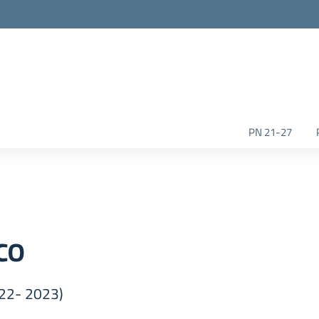
la scuola
PN 21-27
co
2022- 2023)