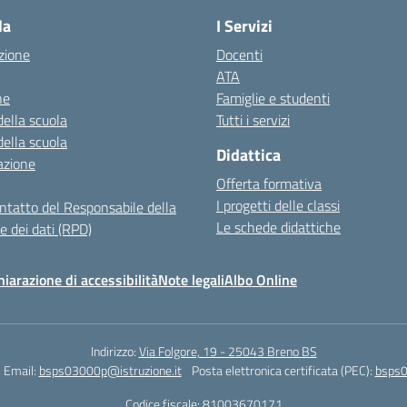
la
I Servizi
zione
Docenti
ATA
ne
Famiglie e studenti
della scuola
Tutti i servizi
della scuola
Didattica
azione
Offerta formativa
I progetti delle classi
ontatto del Responsabile della
Le schede didattiche
e dei dati (RPD)
hiarazione di accessibilità
Note legali
Albo Online
Indirizzo:
Via Folgore, 19 - 25043 Breno BS
Email:
bsps03000p@istruzione.it
Posta elettronica certificata (PEC):
bsps0
Codice fiscale: 81003670171