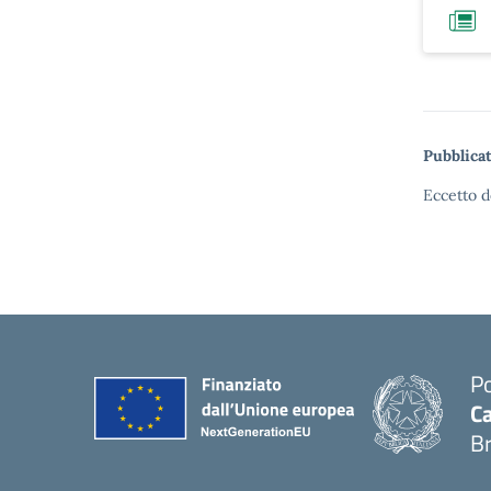
Pubblicat
Eccetto d
Po
Ca
B
— 