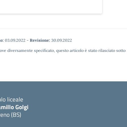
o:
03.09.2022
-
Revisione:
30.09.2022
ove diversamente specificato, questo articolo è stato rilasciato sott
lo liceale
millo Golgi
reno (BS)
Visita la pagina iniziale della scuola