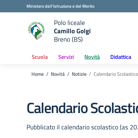
Vai ai contenuti
Vai al menu di navigazione
Vai al footer
Ministero dell'Istruzione e del Merito
Polo liceale
Camillo Golgi
e della scuola
Breno (BS)
— Visita la pagina iniziale del
Scuola
Servizi
Novità
Didattica
Home
Novità
Notizie
Calendario Scolastico
Calendario Scolasti
Pubblicato il calendario scolastico (as 