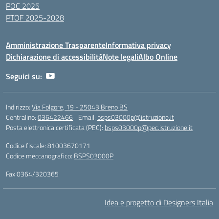
POC 2025
PTOF 2025-2028
Amministrazione Trasparente
Informativa privacy
Dichiarazione di accessibilità
Note legali
Albo Online
Seguici su:
Indirizzo:
Via Folgore, 19 - 25043 Breno BS
Centralino:
036422466
Email:
bsps03000p@istruzione.it
Posta elettronica certificata (PEC):
bsps03000p@pec.istruzione.it
Codice fiscale: 81003670171
Codice meccanografico:
BSPS03000P
Fax 0364/320365
Idea e progetto di Designers Italia