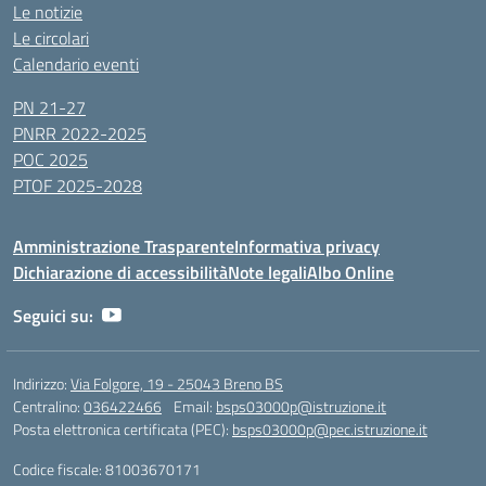
Le notizie
Le circolari
Calendario eventi
PN 21-27
PNRR 2022-2025
POC 2025
PTOF 2025-2028
Amministrazione Trasparente
Informativa privacy
Dichiarazione di accessibilità
Note legali
Albo Online
Seguici su:
Indirizzo:
Via Folgore, 19 - 25043 Breno BS
Centralino:
036422466
Email:
bsps03000p@istruzione.it
Posta elettronica certificata (PEC):
bsps03000p@pec.istruzione.it
Codice fiscale: 81003670171