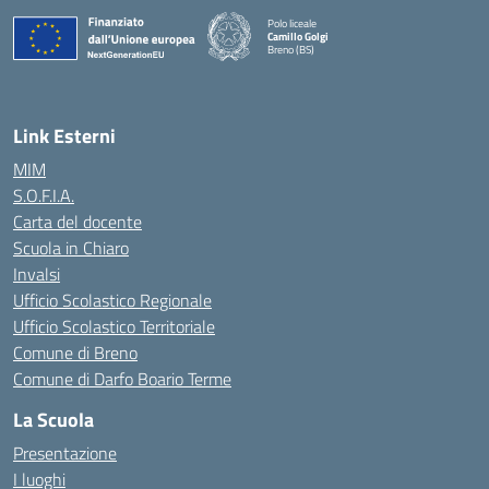
Polo liceale
Camillo Golgi
Breno (BS)
— Visita la pagina iniziale della scuola
Link Esterni
MIM
S.O.F.I.A.
Carta del docente
Scuola in Chiaro
Invalsi
Ufficio Scolastico Regionale
Ufficio Scolastico Territoriale
Comune di Breno
Comune di Darfo Boario Terme
La Scuola
Presentazione
I luoghi