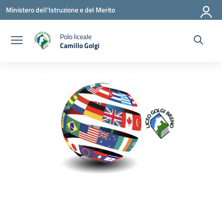
Vai ai contenuti
Vai al menu di navigazione
Vai al footer
Ministero dell'Istruzione e del Merito
Polo liceale
Camillo Golgi
— Visita la pagina iniziale della scuola