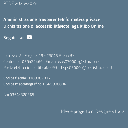
PTOF 2025-2028
Amministrazione Trasparente
Informativa privacy
Dichiarazione di accessibilità
Note legali
Albo Online
Seguici su:
Indirizzo:
Via Folgore, 19 - 25043 Breno BS
Centralino:
036422466
Email:
bsps03000p@istruzione.it
Posta elettronica certificata (PEC):
bsps03000p@pec.istruzione.it
Codice fiscale: 81003670171
Codice meccanografico:
BSPS03000P
Fax 0364/320365
Idea e progetto di Designers Italia