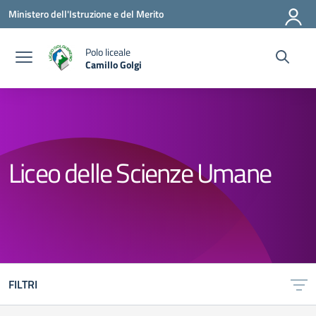
Vai ai contenuti
Vai al menu di navigazione
Vai al footer
Ministero dell'Istruzione e del Merito
Polo liceale
Camillo Golgi
— Visita la pagina iniziale della scuola
Liceo delle Scienze Umane
FILTRI