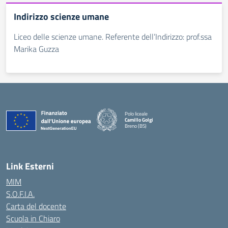
Indirizzo scienze umane
Liceo delle scienze umane. Referente dell’Indirizzo: prof.ssa
Marika Guzza
Polo liceale
Camillo Golgi
Breno (BS)
— Visita la pagina iniziale della scuola
Link Esterni
MIM
S.O.F.I.A.
Carta del docente
Scuola in Chiaro