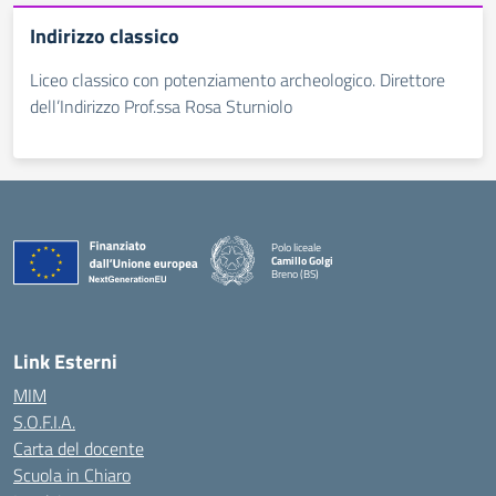
Indirizzo classico
Liceo classico con potenziamento archeologico. Direttore
dell’Indirizzo Prof.ssa Rosa Sturniolo
Polo liceale
Camillo Golgi
Breno (BS)
— Visita la pagina iniziale della scuola
Link Esterni
MIM
S.O.F.I.A.
Carta del docente
Scuola in Chiaro