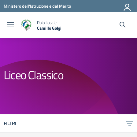
Vai ai contenuti
Vai al menu di navigazione
Vai al footer
Ministero dell'Istruzione e del Merito
Polo liceale
Camillo Golgi
— Visita la pagina iniziale della scuola
Liceo Classico
FILTRI