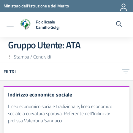
Vai ai contenuti
Vai al menu di navigazione
Vai al footer
Ministero dell'Istruzione e del Merito
Polo liceale
Camillo Golgi
— Visita la pagina iniziale della scuola
Gruppo Utente:
ATA
Stampa / Condividi
FILTRI
Indirizzo economico sociale
Liceo economico sociale tradizionale, liceo economico
sociale a curvatura sportiva. Referente dell’Indirizzo:
prof.ssa Valentina Sannucci