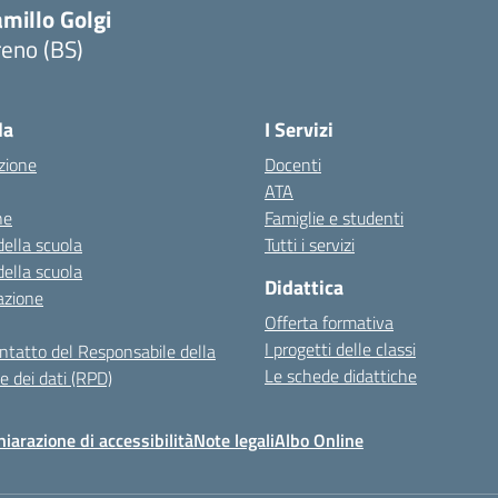
millo Golgi
reno (BS)
Visita la pagina iniziale della scuola
la
I Servizi
zione
Docenti
ATA
ne
Famiglie e studenti
della scuola
Tutti i servizi
della scuola
Didattica
azione
Offerta formativa
I progetti delle classi
ontatto del Responsabile della
Le schede didattiche
e dei dati (RPD)
hiarazione di accessibilità
Note legali
Albo Online