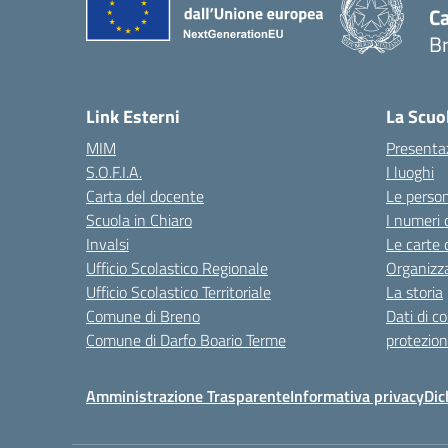
Ca
B
— 
Link Esterni
La Scuo
MIM
Presenta
S.O.F.I.A.
I luoghi
Carta del docente
Le perso
Scuola in Chiaro
I numeri 
Invalsi
Le carte 
Ufficio Scolastico Regionale
Organizz
Ufficio Scolastico Territoriale
La storia
Comune di Breno
Dati di c
Comune di Darfo Boario Terme
protezion
Amministrazione Trasparente
Informativa privacy
Dic