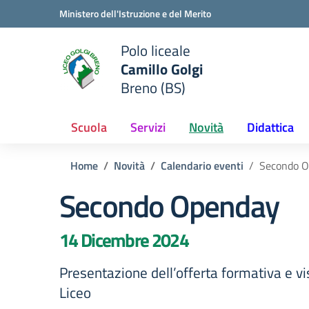
Vai ai contenuti
Vai al menu di navigazione
Vai al footer
Ministero dell'Istruzione e del Merito
Polo liceale
Camillo Golgi
e della scuola
Breno (BS)
— Visita la pagina iniziale del
Scuola
Servizi
Novità
Didattica
Home
Novità
Calendario eventi
Secondo 
Secondo Openday
14 Dicembre 2024
Presentazione dell’offerta formativa e vis
Liceo