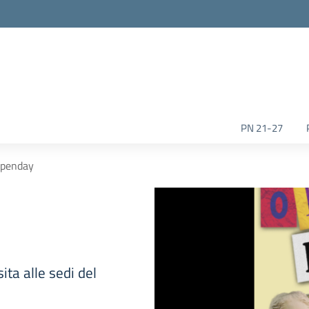
la scuola
PN 21-27
Openday
ita alle sedi del