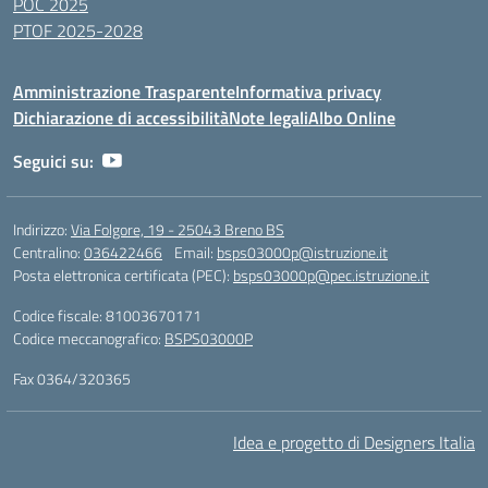
POC 2025
PTOF 2025-2028
Amministrazione Trasparente
Informativa privacy
Dichiarazione di accessibilità
Note legali
Albo Online
Seguici su:
Indirizzo:
Via Folgore, 19 - 25043 Breno BS
Centralino:
036422466
Email:
bsps03000p@istruzione.it
Posta elettronica certificata (PEC):
bsps03000p@pec.istruzione.it
Codice fiscale: 81003670171
Codice meccanografico:
BSPS03000P
Fax 0364/320365
Idea e progetto di Designers Italia